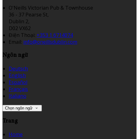
O'Neills Victorian Pub & Townhouse
36 - 37 Pearse St,
Dublin 2,
D02 VX62
Điện Thoại
:
+353 1 6714074
Email:
info@oneillsdublin.com
Ngôn ngữ
Deutsch
English
Español
Français
Italiano
Chọn ngôn ngữ
Trang
Home