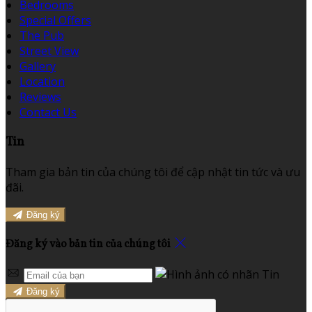
Bedrooms
Special Offers
The Pub
Street View
Gallery
Location
Reviews
Contact Us
Tin
Tham gia bản tin của chúng tôi để cập nhật tin tức và ưu
đãi.
Đăng ký
Đăng ký vào bản tin của chúng tôi
Đăng ký