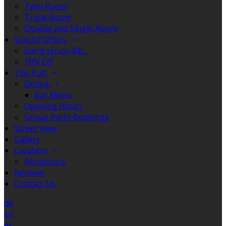
Twin Room
Triple Room
Double and Single Room
Special Offers
Đang tải ưu đãi…
10% Off
The Pub
Dining
Bar Menu
Opening Hours
Group Party Bookings
Street View
Gallery
Location
Attractions
Reviews
Contact Us
de
en
es