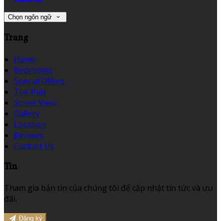
Chọn ngôn ngữ
Trang
Home
Bedrooms
Special Offers
The Pub
Street View
Gallery
Location
Reviews
Contact Us
Tin
Tham gia bản tin của chúng tôi để cập nhật tin tức và ưu
đãi.
Đăng ký