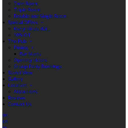
Twin Room
Triple Room
Double and Single Room
Special Offers
Đang tải ưu đãi…
10% Off
The Pub
Dining
Bar Menu
Opening Hours
Group Party Bookings
Street View
Gallery
Location
Attractions
Reviews
Contact Us
de
en
es