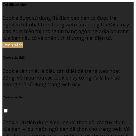
Cài đặt cookie
Cookie được sử dụng để đảm bảo bạn có được trải
nghiệm tốt nhất trên trang web của chúng tôi. Điều này
bao gồm hiển thị thông tin bằng ngôn ngữ địa phương
của bạn nếu có và phân tích thương mại điện tử.
Chính sách
Cookie cần thiết
Cookie cần thiết là điều cần thiết để trang web hoạt
động. Vô hiệu hóa các cookie này có nghĩa là bạn sẽ
không thể sử dụng trang web này.
Cookie ưu tiên
Cookie ưu tiên được sử dụng để theo dõi các tùy chọn
của bạn, ví dụ: ngôn ngữ bạn đã chọn cho trang web. Vô
hiệu hóa các cookie này có nghĩa là tùy chọn của bạn sẽ