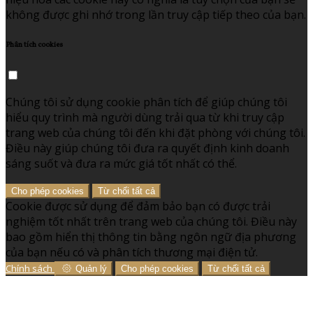
không được ghi nhớ trong lần truy cập tiếp theo của bạn.
Phân tích cookies
Chúng tôi sử dụng cookie phân tích để giúp chúng tôi
hiểu quy trình mà người dùng trải qua từ khi truy cập
trang web của chúng tôi đến khi đặt phòng với chúng tôi.
Điều này giúp chúng tôi đưa ra quyết định kinh doanh
sáng suốt và đưa ra mức giá tốt nhất có thể.
Cho phép cookies
Từ chối tất cả
Cookie được sử dụng để đảm bảo bạn có được trải
nghiệm tốt nhất trên trang web của chúng tôi. Điều này
bao gồm hiển thị thông tin bằng ngôn ngữ địa phương
của bạn nếu có và phân tích thương mại điện tử.
Chính sách
Quản lý
Cho phép cookies
Từ chối tất cả