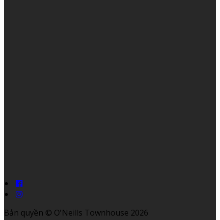
Bản quyền
©
O'Neills Townhouse 2026