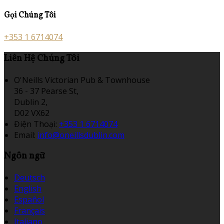
Gọi Chúng Tôi
+353 1 6714074
Liên Hệ Chúng Tôi
O'Neills Victorian Pub & Townhouse
36 - 37 Pearse St,
Dublin 2,
D02 VX62
Điện Thoại
:
+353 1 6714074
Email:
info@oneillsdublin.com
Ngôn ngữ
Deutsch
English
Español
Français
Italiano