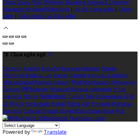
Cloud Diary PMS, Website, Booking Engine & Channel
Manager by GuestDiary.com
|
Sơ đồ trang web
|
Chính
sách
|
Điều khoản và điều kiện
Chọn ngôn ngữ
Deutsch
English
Español
Français
Italiano
Dansk
Ελληνικά
Eesti
العربية
Suomi
Gaeilge
Lietuvių
Latviešu
Македонски
Bahasa melayu
Malti
Български
Беларускі
Čeština
हिंदी
Magyar
Hrvatski
Bahasa indonesia
עברית
Íslenska
Norsk
Nederlands
Türkçe
ไทย
Українська
日本
語
한국어
Português
Polski
Tiếng việt
Русский
Română
Svenska
Српски
Shqipe
Slovenščina
Slovenčina
中文
Powered by
Translate